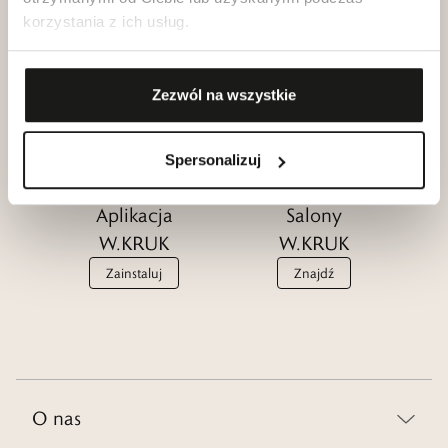
korzystania z ich usług.
Klub dla
Katalogi
Przyjaciół
W.KRUK
W.KRUK
Zezwól na wszystkie
Zobacz
Dołącz
Spersonalizuj
Aplikacja
Salony
W.KRUK
W.KRUK
Zainstaluj
Znajdź
O nas