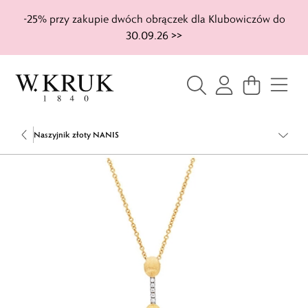
-25% przy zakupie dwóch obrączek dla Klubowiczów do
30.09.26 >>
Naszyjnik złoty NANIS