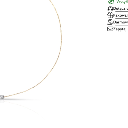
Wysyłk
Dołącz 
Pakowan
Darmowa
Zapytaj