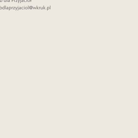
b dla Przyjaciół
bdlaprzyjaciol@wkruk.pl