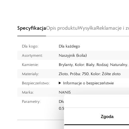
Specyfikacja
Opis produktu
Wysyłka
Reklamacje i z
Dla kogo:
Dla każdego
Asortyment:
Naszyjnik (kolia)
Kamienie:
Brylanty, Kolor: Biały, Rodzaj: Naturalny
Materiały:
Złoto, Próba: 750, Kolor: Żółte złoto
Bezpieczeństwo:
Informacje o bezpieczeństwie
Marka:
NANIS
Parametry:
Długość do 40 cm, regulowana, wymiary
0,5 cm.
Zgoda