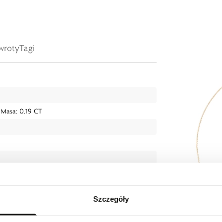
wroty
Tagi
, Masa: 0.19 CT
 el ozdobnego: długość do 0,4 cm, szerokość do
Szczegóły