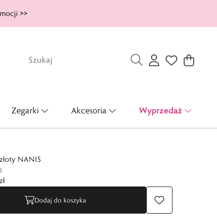
mocji >>
Wyprzedaż
Zegarki
Akcesoria
 złoty NANIS
5
zł
Dodaj do koszyka