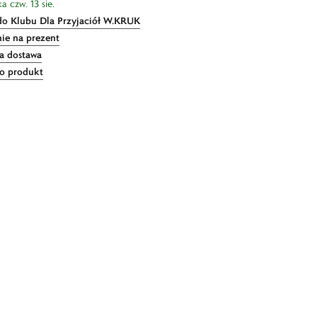
a czw. 13 sie.
do Klubu Dla Przyjaciół W.KRUK
ie na prezent
 dostawa
 o produkt