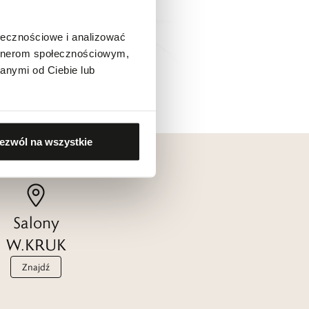
ołecznościowe i analizować
artnerom społecznościowym,
anymi od Ciebie lub
ezwól na wszystkie
Salony
W.KRUK
Znajdź