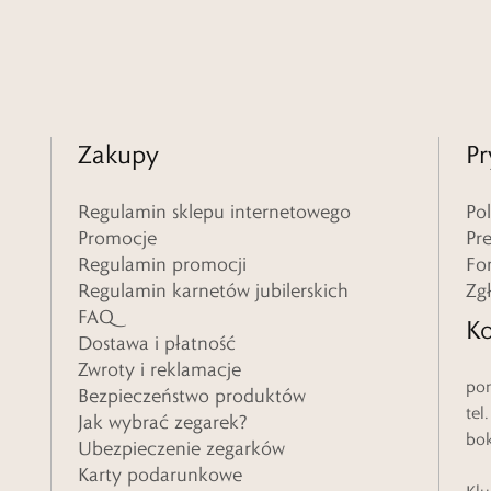
Zakupy
Pr
Regulamin sklepu internetowego
Po
Promocje
Pr
Regulamin promocji
Fo
Regulamin karnetów jubilerskich
Zg
FAQ
Ko
Dostawa i płatność
Zwroty i reklamacje
pon
Bezpieczeństwo produktów
tel
Jak wybrać zegarek?
bo
Ubezpieczenie zegarków
Karty podarunkowe