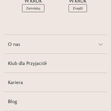
W.KRUK
W.KRUK
Zainstaluj
Znajdź
O nas
Klub dla Przyjaciół
Kariera
Blog