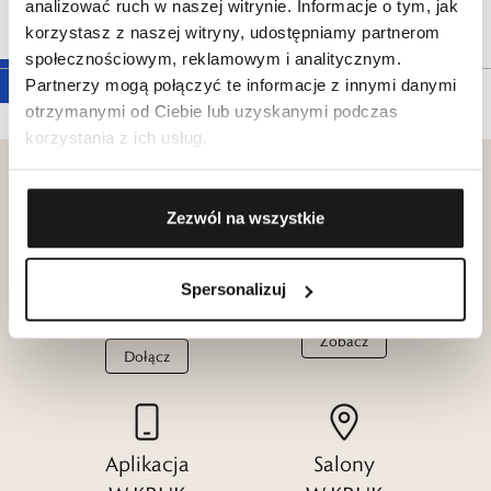
analizować ruch w naszej witrynie. Informacje o tym, jak
Tagi
korzystasz z naszej witryny, udostępniamy partnerom
społecznościowym, reklamowym i analitycznym.
Partnerzy mogą połączyć te informacje z innymi danymi
otrzymanymi od Ciebie lub uzyskanymi podczas
korzystania z ich usług.
Zezwól na wszystkie
Klub dla
Katalogi
Przyjaciół
Spersonalizuj
W.KRUK
W.KRUK
Zobacz
Dołącz
Aplikacja
Salony