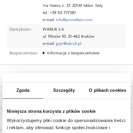
Via Neera n. 37, 20141 Milan, Italy
tel.: +39 02 777381
e-mail:
info@pomellato.com
Dystrybutor:
W.KRUK S.A
ul. Pilotów 10, 31-462 Kraków
e-mail:
gspr@wkruk.pl
Bezpieczeństwo:
Informacje o bezpieczeństwie
Opis produktu
Zgoda
Szczegóły
O plikach cookies
Wysyłka
Niniejsza strona korzysta z plików cookie
Reklamacje i zwroty
Wykorzystujemy pliki cookie do spersonalizowania treści
i reklam, aby oferować funkcje społecznościowe i