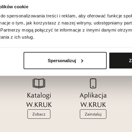
 plików cookie
do spersonalizowania treści i reklam, aby oferować funkcje sp
ormacje o tym, jak korzystasz z naszej witryny, udostępniamy p
Partnerzy mogą połączyć te informacje z innymi danymi otrzym
nia z ich usług.
Spersonalizuj
Z
Katalogi
Aplikacja
W.KRUK
W.KRUK
Zobacz
Zainstaluj