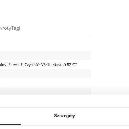
wroty
Tagi
alny, Barwa: F, Czystość: VS-SI, Masa: 0.82 CT
.
Szczegóły
 (AI)