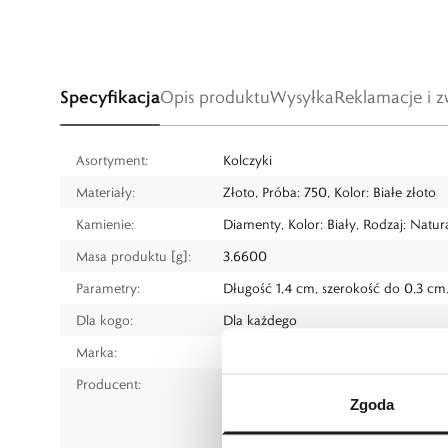
Specyfikacja
Opis produktu
Wysyłka
Reklamacje i z
Asortyment:
Kolczyki
Materiały:
Złoto, Próba: 750, Kolor: Białe złoto
Kamienie:
Diamenty, Kolor: Biały, Rodzaj: Natur
Masa produktu [g]:
3.6600
Parametry:
Długość 1,4 cm, szerokość do 0,3 cm
Dla kogo:
Dla każdego
Marka:
RECARLO
Producent:
RECARLO - S.P.A.
Zgoda
Strada per Solero, 3/A, 15048 Valenza
www.recarlo.com