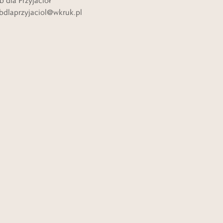
b dla Przyjaciół
bdlaprzyjaciol@wkruk.pl