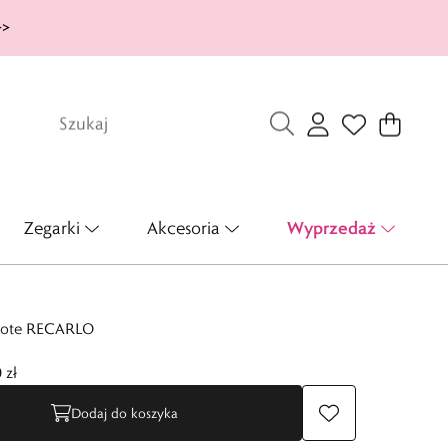
>>
Wyprzedaż
Zegarki
Akcesoria
złote RECARLO
 zł
Dodaj do koszyka