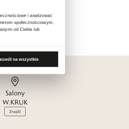
ołecznościowe i analizować
artnerom społecznościowym,
anymi od Ciebie lub
ezwól na wszystkie
Salony
W.KRUK
Znajdź