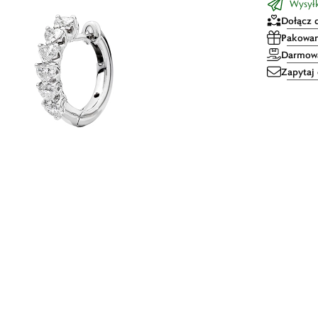
Wysyłka
Dołącz 
Pakowan
Darmowa
Zapytaj