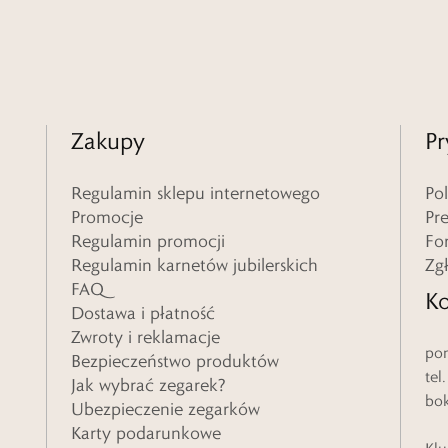
Zakupy
Pr
Regulamin sklepu internetowego
Po
Promocje
Pr
Regulamin promocji
Fo
Regulamin karnetów jubilerskich
Zg
FAQ
Ko
Dostawa i płatność
Zwroty i reklamacje
pon
Bezpieczeństwo produktów
tel
Jak wybrać zegarek?
bo
Ubezpieczenie zegarków
Karty podarunkowe