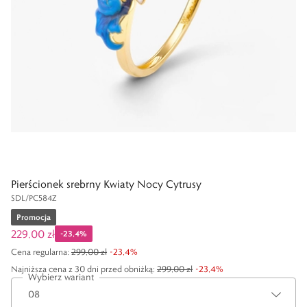
Pierścionek srebrny Kwiaty Nocy Cytrusy
SDL/PC584Z
Promocja
229,00 zł
-
23,4
%
Cena regularna
:
299,00 zł
-
23,4
%
Najniższa cena z 30 dni przed obniżką:
299,00 zł
-
23,4
%
Wybierz wariant