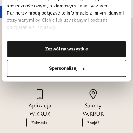
społecznościowym, reklamowym i analitycznym.
Partnerzy mogą połączyć te informacje z innymi danymi
otrzymanymi od Ciebie lub uzyskanymi podczas
korzystania z ich usług.
Zezwól na wszystkie
Klub dla
Katalogi
Przyjaciół
W.KRUK
W.KRUK
Spersonalizuj
Zobacz
Dołącz
Aplikacja
Salony
W.KRUK
W.KRUK
Zainstaluj
Znajdź