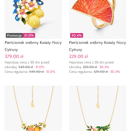
Promocja
31,0
%
30,4
%
Pierścionek srebrny Kwiaty Nocy
Pierścionek srebrny Kwiaty Nocy
Cytrusy
Cytrusy
379,00 zł
229,00 zł
Najniższa cena z 30 dni przed
Najniższa cena z 30 dni przed
obniżką:
549,00 zł
-
31,0
%
obniżką:
329,00 zł
-
30,4
%
Cena regularna
:
549,00 zł
-
31,0
%
Cena regularna
:
329,00 zł
-
30,4
%