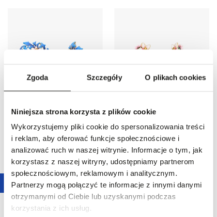
Zgoda
Szczegóły
O plikach cookies
35,3
%
Promocja
25,0
%
Kolczyki srebrne Kwiaty Nocy
Kolczyki srebrne Kwiaty Nocy
Niniejsza strona korzysta z plików cookie
Cytrusy
Cytrusy
Wykorzystujemy pliki cookie do spersonalizowania treści
549,00 zł
599,00 zł
i reklam, aby oferować funkcje społecznościowe i
Najniższa cena z 30 dni przed
Najniższa cena z 30 dni przed
obniżką:
849,00 zł
-
35,3
%
obniżką:
799,00 zł
-
25,0
%
analizować ruch w naszej witrynie. Informacje o tym, jak
Cena regularna
:
849,00 zł
-
35,3
%
Cena regularna
:
799,00 zł
-
25,0
%
korzystasz z naszej witryny, udostępniamy partnerom
społecznościowym, reklamowym i analitycznym.
Partnerzy mogą połączyć te informacje z innymi danymi
otrzymanymi od Ciebie lub uzyskanymi podczas
korzystania z ich usług.