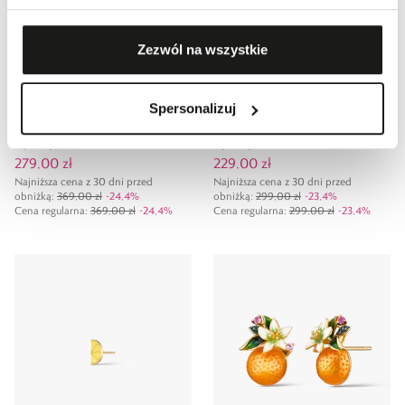
Zezwól na wszystkie
Promocja
24,4
%
Promocja
23,4
%
Spersonalizuj
Bransoleta srebrna Kwiaty Nocy
Pierścionek srebrny Kwiaty Nocy
Cytrusy
Cytrusy
279,00 zł
229,00 zł
Najniższa cena z 30 dni przed
Najniższa cena z 30 dni przed
obniżką:
369,00 zł
-
24,4
%
obniżką:
299,00 zł
-
23,4
%
Cena regularna
:
369,00 zł
-
24,4
%
Cena regularna
:
299,00 zł
-
23,4
%