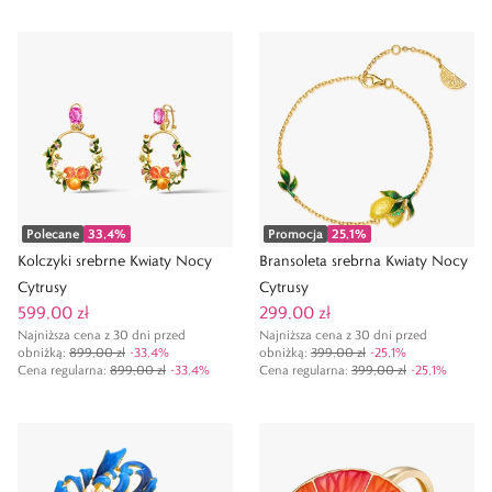
Polecane
33,4
%
Promocja
25,1
%
Kolczyki srebrne Kwiaty Nocy
Bransoleta srebrna Kwiaty Nocy
Cytrusy
Cytrusy
599,00 zł
299,00 zł
Najniższa cena z 30 dni przed
Najniższa cena z 30 dni przed
obniżką:
899,00 zł
-
33,4
%
obniżką:
399,00 zł
-
25,1
%
Cena regularna
:
899,00 zł
-
33,4
%
Cena regularna
:
399,00 zł
-
25,1
%