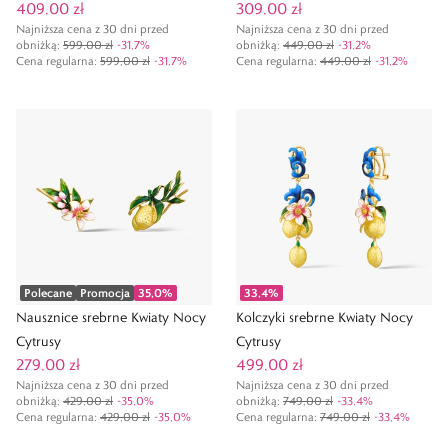
409,00 zł
309,00 zł
Najniższa cena z 30 dni przed
Najniższa cena z 30 dni przed
obniżką:
599,00 zł
-
31,7
%
obniżką:
449,00 zł
-
31,2
%
Cena regularna
:
599,00 zł
-
31,7
%
Cena regularna
:
449,00 zł
-
31,2
%
Polecane
Promocja
35,0
%
33,4
%
Nausznice srebrne Kwiaty Nocy
Kolczyki srebrne Kwiaty Nocy
Cytrusy
Cytrusy
279,00 zł
499,00 zł
Najniższa cena z 30 dni przed
Najniższa cena z 30 dni przed
obniżką:
429,00 zł
-
35,0
%
obniżką:
749,00 zł
-
33,4
%
Cena regularna
:
429,00 zł
-
35,0
%
Cena regularna
:
749,00 zł
-
33,4
%