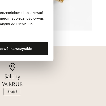
ołecznościowe i analizować
artnerom społecznościowym,
anymi od Ciebie lub
ezwól na wszystkie
Salony
W.KRUK
Znajdź