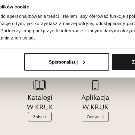
 plików cookie
do spersonalizowania treści i reklam, aby oferować funkcje sp
ormacje o tym, jak korzystasz z naszej witryny, udostępniamy p
Partnerzy mogą połączyć te informacje z innymi danymi otrzym
nia z ich usług.
Spersonalizuj
Z
Katalogi
Aplikacja
W.KRUK
W.KRUK
Zobacz
Zainstaluj