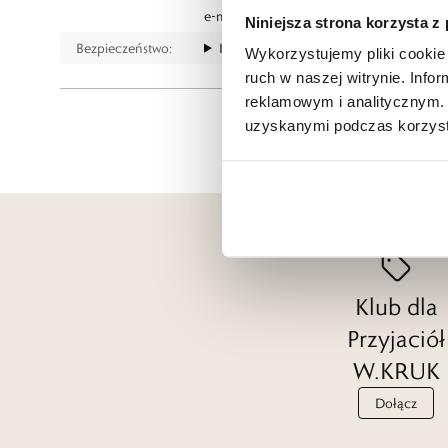
e-mail:
gspr@wkruk.pl
Niniejsza strona korzysta z
Bezpieczeństwo:
Informacje o bezpieczeństwie
Wykorzystujemy pliki cookie 
ruch w naszej witrynie. Inf
reklamowym i analitycznym. 
uzyskanymi podczas korzysta
Klub dla
Przyjaciół
W.KRUK
Dołącz