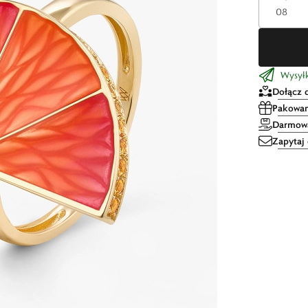
Wysyłka
Dołącz 
Pakowan
Darmowa
Zapytaj