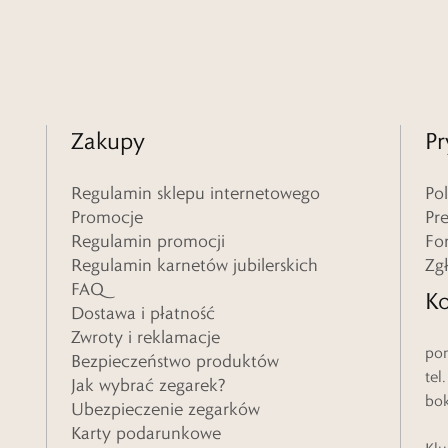
Zakupy
Pr
Regulamin sklepu internetowego
Po
Promocje
Pr
Regulamin promocji
Fo
Regulamin karnetów jubilerskich
Zg
FAQ
Ko
Dostawa i płatność
Zwroty i reklamacje
pon
Bezpieczeństwo produktów
tel
Jak wybrać zegarek?
bo
Ubezpieczenie zegarków
Karty podarunkowe