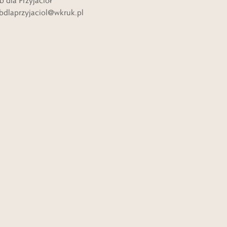
b dla Przyjaciół
bdlaprzyjaciol@wkruk.pl