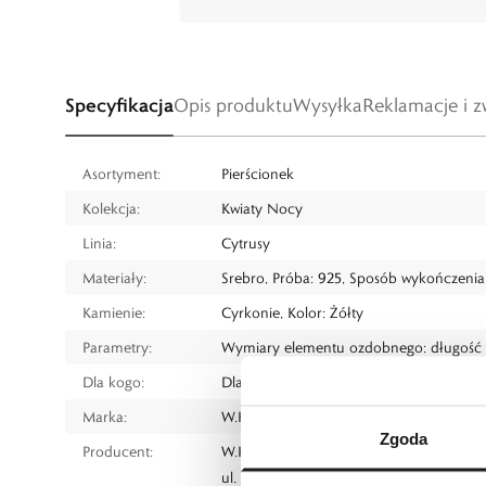
Specyfikacja
Opis produktu
Wysyłka
Reklamacje i z
Asortyment:
Pierścionek
Kolekcja:
Kwiaty Nocy
Linia:
Cytrusy
Materiały:
Srebro, Próba: 925, Sposób wykończenia
Kamienie:
Cyrkonie, Kolor: Żółty
Parametry:
Wymiary elementu ozdobnego: długość 2
Dla kogo:
Dla każdego
Marka:
W.KRUK
Zgoda
Producent:
W.KRUK S.A
ul. Pilotów 10, 31-462 Kraków