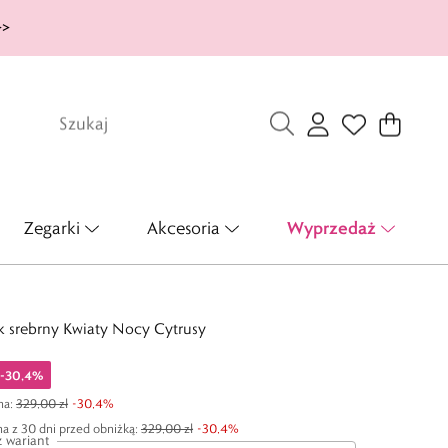
>>
Wyprzedaż
Zegarki
Akcesoria
k srebrny Kwiaty Nocy Cytrusy
-
30,4
%
na
:
329,00 zł
-
30,4
%
a z 30 dni przed obniżką:
329,00 zł
-
30,4
%
 wariant