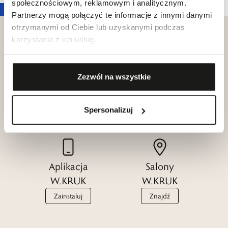
społecznościowym, reklamowym i analitycznym.
Partnerzy mogą połączyć te informacje z innymi danymi
otrzymanymi od Ciebie lub uzyskanymi podczas
korzystania z ich usług.
Klub dla
Zezwól na wszystkie
Katalogi
Przyjaciół
W.KRUK
W.KRUK
Zobacz
Spersonalizuj
Dołącz
Aplikacja
Salony
W.KRUK
W.KRUK
Zainstaluj
Znajdź