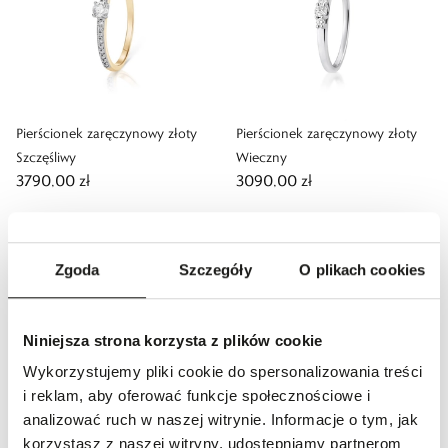
Pierścionek zaręczynowy złoty
Pierścionek zaręczynowy złoty
Szczęśliwy
Wieczny
3790,00 zł
3090,00 zł
Zgoda
Szczegóły
O plikach cookies
Niniejsza strona korzysta z plików cookie
Wykorzystujemy pliki cookie do spersonalizowania treści
i reklam, aby oferować funkcje społecznościowe i
Promocja
31,3
%
Promocja
30,3
%
analizować ruch w naszej witrynie. Informacje o tym, jak
Pierścionek złoty z brylantami
Pierścionek złoty z brylantami
korzystasz z naszej witryny, udostępniamy partnerom