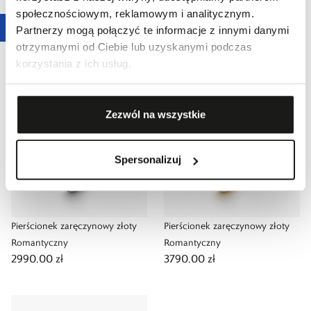
2190,00 zł
2990,00 zł
społecznościowym, reklamowym i analitycznym.
Najniższa cena z 30 dni przed
Najniższa cena z 30 dni przed
Partnerzy mogą połączyć te informacje z innymi danymi
obniżką:
3190,00 zł
-
31,3
%
obniżką:
4290,00 zł
-
30,3
%
otrzymanymi od Ciebie lub uzyskanymi podczas
Cena regularna
:
3190,00 zł
-
31,3
%
Cena regularna
:
4290,00 zł
-
30,3
%
korzystania z ich usług.
Zezwól na wszystkie
Spersonalizuj
Pierścionek zaręczynowy złoty
Pierścionek zaręczynowy złoty
Romantyczny
Romantyczny
2990,00 zł
3790,00 zł