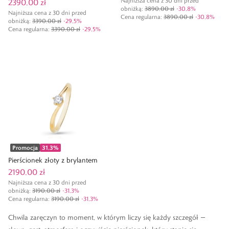
Najniższa cena z 30 dni przed
2390,00 zł
obniżką:
3890,00 zł
-
30,8
%
Najniższa cena z 30 dni przed
Cena regularna
:
3890,00 zł
-
30,8
%
obniżką:
3390,00 zł
-
29,5
%
Cena regularna
:
3390,00 zł
-
29,5
%
Promocja
31,3
%
Pierścionek złoty z brylantem
2190,00 zł
Najniższa cena z 30 dni przed
obniżką:
3190,00 zł
-
31,3
%
Cena regularna
:
3190,00 zł
-
31,3
%
Chwila zaręczyn to moment, w którym liczy się każdy szczegół —