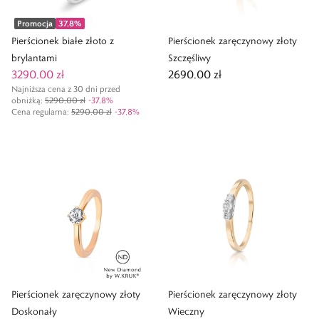
Promocja
37,8
%
Pierścionek białe złoto z
Pierścionek zaręczynowy złoty
brylantami
Szczęśliwy
3290,00 zł
2690,00 zł
Najniższa cena z 30 dni przed
obniżką:
5290,00 zł
-
37,8
%
Cena regularna
:
5290,00 zł
-
37,8
%
Pierścionek zaręczynowy złoty
Pierścionek zaręczynowy złoty
Doskonały
Wieczny