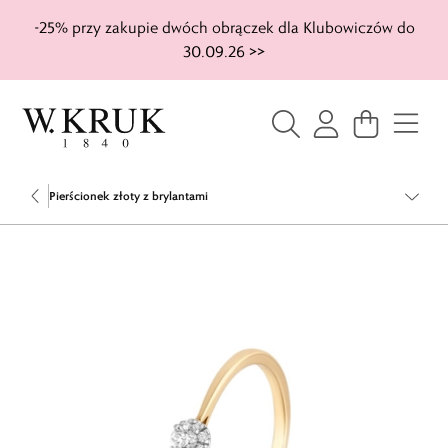
-25% przy zakupie dwóch obrączek dla Klubowiczów do
30.09.26 >>
Pierścionek złoty z brylantami