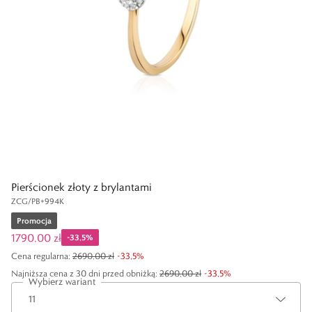
Pierścionek złoty z brylantami
ZCG/PB+994K
Promocja
1790,00 zł
-
33,5
%
Cena regularna
:
2690,00 zł
-
33,5
%
Najniższa cena z 30 dni przed obniżką:
2690,00 zł
-
33,5
%
Wybierz wariant