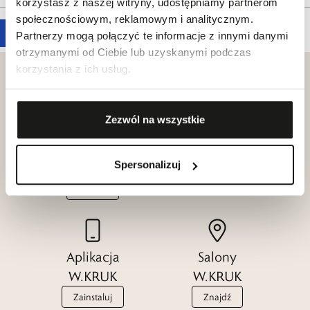
korzystasz z naszej witryny, udostępniamy partnerom
społecznościowym, reklamowym i analitycznym.
Partnerzy mogą połączyć te informacje z innymi danymi
otrzymanymi od Ciebie lub uzyskanymi podczas
korzystania z ich usług.
Zezwól na wszystkie
Klub dla
Katalogi
Przyjaciół
W.KRUK
Spersonalizuj
W.KRUK
Zobacz
Dołącz
Aplikacja
Salony
W.KRUK
W.KRUK
Zainstaluj
Znajdź