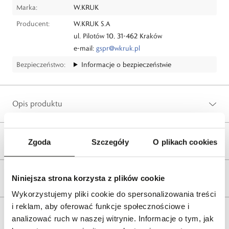
Marka:
W.KRUK
Producent:
W.KRUK S.A
ul. Pilotów 10, 31-462 Kraków
e-mail:
gspr@wkruk.pl
Bezpieczeństwo:
Informacje o bezpieczeństwie
Opis produktu
Wysyłka
Zgoda
Szczegóły
O plikach cookies
Reklamacje i zwroty
Niniejsza strona korzysta z plików cookie
Wykorzystujemy pliki cookie do spersonalizowania treści
i reklam, aby oferować funkcje społecznościowe i
Tagi
analizować ruch w naszej witrynie. Informacje o tym, jak