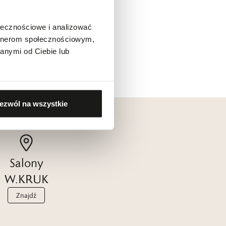
ołecznościowe i analizować
artnerom społecznościowym,
anymi od Ciebie lub
ezwól na wszystkie
Salony
W.KRUK
Znajdź