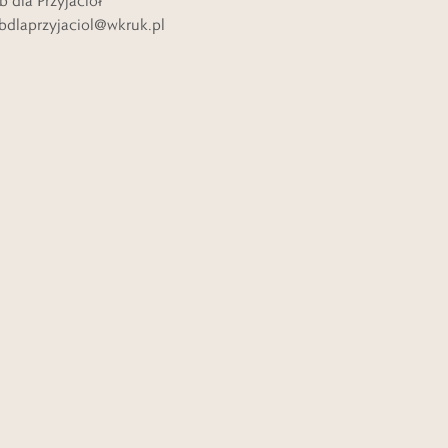
b dla Przyjaciół
bdlaprzyjaciol@wkruk.pl