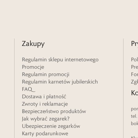
Zakupy
Pr
Regulamin sklepu internetowego
Po
Promocje
Pr
Regulamin promocji
Fo
Regulamin karnetów jubilerskich
Zg
FAQ
Ko
Dostawa i płatność
Zwroty i reklamacje
pon
Bezpieczeństwo produktów
tel
Jak wybrać zegarek?
bo
Ubezpieczenie zegarków
Karty podarunkowe