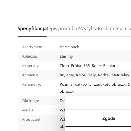
Specyfikacja
Opis produktu
Wysyłka
Reklamacje i z
Asortyment:
Pierścionek
Kolekcja:
Eternity
Materiały:
Złoto, Próba: 585, Kolor: Bicolor
Kamienie:
Brylanty, Kolor: Biały, Rodzaj: Naturalny
Parametry:
Rozmiar całkowity: szerokość obrączki 
obrączki.
Dla kogo:
Dla każdego
Marka:
W.KRUK
Zgoda
Producent:
W.KRUK S.A
ul. Pilotów 10, 31-462 Kraków