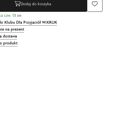
Dodaj do koszyka
a czw. 13 sie.
do Klubu Dla Przyjaciół W.KRUK
ie na prezent
 dostawa
 o produkt