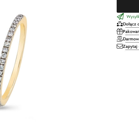
Wysyłk
Dołącz 
Pakowan
Darmowa
Zapytaj