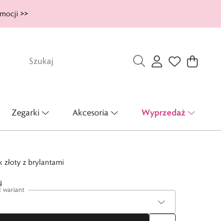
mocji >>
Wyprzedaż
Zegarki
Akcesoria
k złoty z brylantami
ł
 wariant