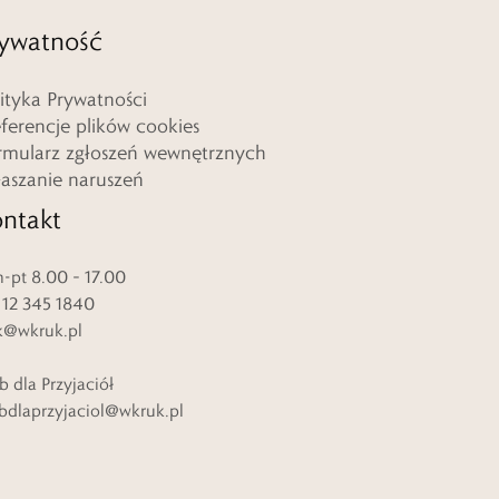
ywatność
lityka Prywatności
eferencje plików cookies
rmularz zgłoszeń wewnętrznych
łaszanie naruszeń
ntakt
-pt 8.00 – 17.00
. 12 345 1840
k@wkruk.pl
b dla Przyjaciół
bdlaprzyjaciol@wkruk.pl