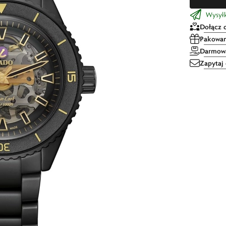
Wysyłk
Dołącz 
Pakowan
Darmowa
Zapytaj