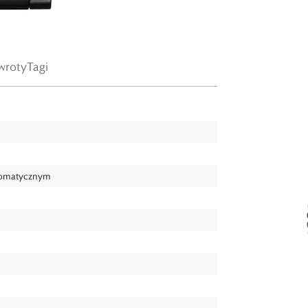
wroty
Tagi
tomatycznym