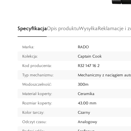
Specyfikacja
Opis produktu
Wysyłka
Reklamacje i z
Marka:
RADO
Kolekcja:
Captain Cook
Kod producenta:
R32 147 16 2
Typ mechanizmu:
Mechaniczny z naciągiem au
Wodoszczelność:
300m
Materiał koperty:
Ceramika
Rozmiar koperty:
43,00 mm
Kolor tarczy:
Czarny
Odczyt czasu:
Analogowy
Rodzaj szkła:
Szafirowe