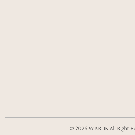
©
2026
W.KRUK
All Right R