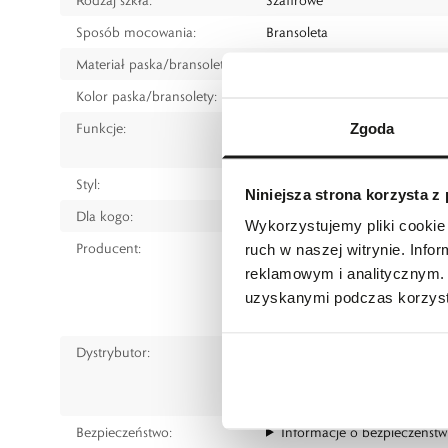
Sposób mocowania:
Bransoleta
Materiał paska/bransolety:
Ceramika
Kolor paska/bransolety:
Czarny
Funkcje:
Pierścień obrotowy/dla nurkó
Zgoda
Rezerwa chodu
Styl:
Klasyczny
Niniejsza strona korzysta z
Dla kogo:
Dla mężczyzny
Wykorzystujemy pliki cookie 
Producent:
Rado Watch Co. Ltd.
ruch w naszej witrynie. Inf
Bielstrasse 45, 2543 Lengnau, 
reklamowym i analitycznym. 
tel.: +41 32 655 61 11
uzyskanymi podczas korzysta
e-mail:
customer.care@rado.
Dystrybutor:
W.KRUK S.A
ul. Pilotów 10, 31-462 Kraków
e-mail:
gspr@wkruk.pl
Bezpieczeństwo:
Informacje o bezpieczeństw