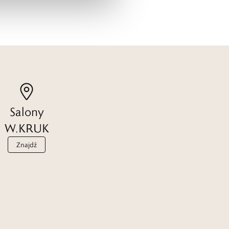
Salony
W.KRUK
Znajdź