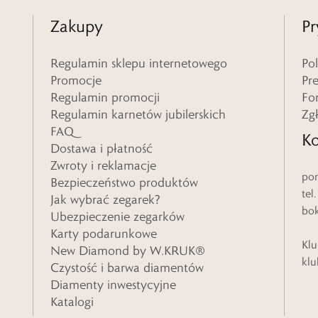
Zakupy
Pr
Regulamin sklepu internetowego
Po
Promocje
Pr
Regulamin promocji
Fo
Regulamin karnetów jubilerskich
Zg
FAQ
Ko
Dostawa i płatność
Zwroty i reklamacje
pon
Bezpieczeństwo produktów
tel
Jak wybrać zegarek?
bo
Ubezpieczenie zegarków
Karty podarunkowe
Klu
New Diamond by W.KRUK®
klu
Czystość i barwa diamentów
Diamenty inwestycyjne
Katalogi