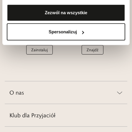
Dołącz
Zezwól na wszystkie
Aplikacja
Salony
Spersonalizuj
W.KRUK
W.KRUK
Zainstaluj
Znajdź
O nas
Klub dla Przyjaciół