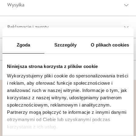
Wysyłka
Reklamacje i zwroty
Zgoda
Szczegóły
O plikach cookies
Tagi
Niniejsza strona korzysta z plików cookie
Wykorzystujemy pliki cookie do spersonalizowania treści
i reklam, aby oferować funkcje społecznościowe i
analizować ruch w naszej witrynie. Informacje o tym, jak
korzystasz z naszej witryny, udostępniamy partnerom
społecznościowym, reklamowym i analitycznym.
Partnerzy mogą połączyć te informacje z innymi danymi
Klub dla
Katalogi
otrzymanymi od Ciebie lub uzyskanymi podczas
Przyjaciół
W.KRUK
korzystania z ich usług.
W.KRUK
Zobacz