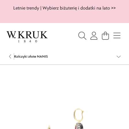
Letnie trendy | Wybierz biżuterię i dodatki na lato >>
Kolczyki złote NANIS