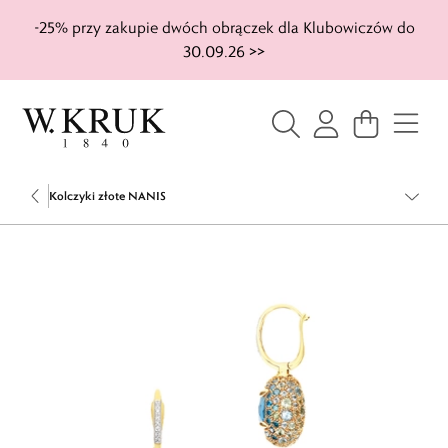
-25% przy zakupie dwóch obrączek dla Klubowiczów do
30.09.26 >>
Kolczyki złote NANIS