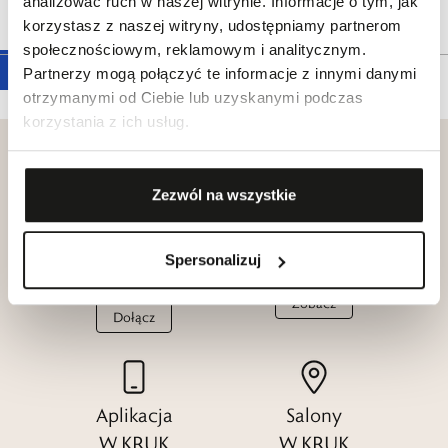
analizować ruch w naszej witrynie. Informacje o tym, jak
Tagi
korzystasz z naszej witryny, udostępniamy partnerom
społecznościowym, reklamowym i analitycznym.
Partnerzy mogą połączyć te informacje z innymi danymi
otrzymanymi od Ciebie lub uzyskanymi podczas
korzystania z ich usług.
Zezwól na wszystkie
Klub dla
Katalogi
Przyjaciół
Spersonalizuj
W.KRUK
W.KRUK
Zobacz
Dołącz
Aplikacja
Salony
W.KRUK
W.KRUK