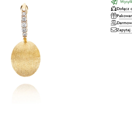
Wysyłka
Dołącz 
Pakowan
Darmowa
Zapytaj