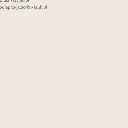
b dla Przyjaciół
bdlaprzyjaciol@wkruk.pl