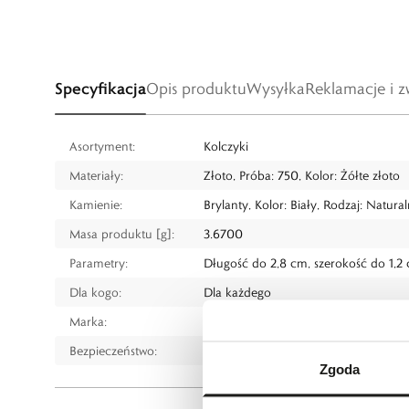
Specyfikacja
Opis produktu
Wysyłka
Reklamacje i z
Asortyment:
Kolczyki
Materiały:
Złoto, Próba: 750, Kolor: Żółte złoto
Kamienie:
Brylanty, Kolor: Biały, Rodzaj: Natura
Masa produktu [g]:
3.6700
Parametry:
Długość do 2,8 cm, szerokość do 1,2
Dla kogo:
Dla każdego
Marka:
NANIS
Bezpieczeństwo:
Informacje o bezpieczeństwie
Zgoda