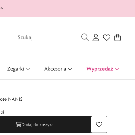
>>
Wyprzedaż
Zegarki
Akcesoria
złote NANIS
0
zł
Dodaj do koszyka