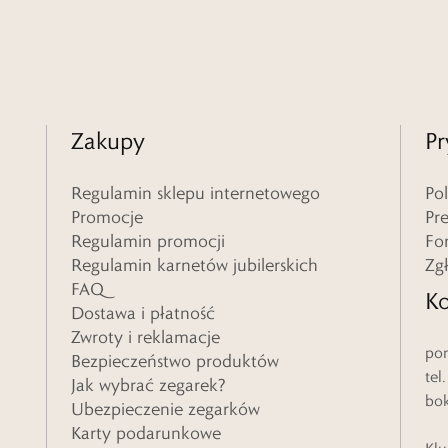
Zakupy
Pr
Regulamin sklepu internetowego
Po
Promocje
Pr
Regulamin promocji
Fo
Regulamin karnetów jubilerskich
Zg
FAQ
Ko
Dostawa i płatność
Zwroty i reklamacje
pon
Bezpieczeństwo produktów
tel
Jak wybrać zegarek?
bo
Ubezpieczenie zegarków
Karty podarunkowe