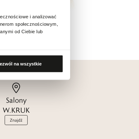
ołecznościowe i analizować
artnerom społecznościowym,
anymi od Ciebie lub
ezwól na wszystkie
Salony
W.KRUK
Znajdź