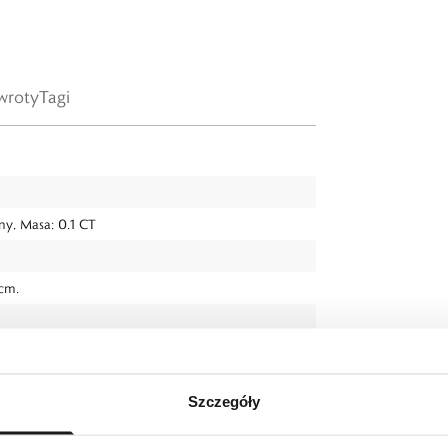
wroty
Tagi
lny, Masa: 0.1 CT
 cm.
Szczegóły