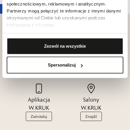
społecznościowym, reklamowym i analitycznym.
Partnerzy mogą połączyć te informacje z innymi danymi
otrzymanymi od Ciebie lub uzyskanymi podczas
korzystania z ich usług.
Klub dla
Zezwól na wszystkie
Katalogi
Przyjaciół
W.KRUK
W.KRUK
Spersonalizuj
Zobacz
Dołącz
Aplikacja
Salony
W.KRUK
W.KRUK
Zainstaluj
Znajdź