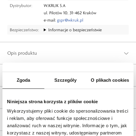
Dystrybutor:
W.KRUK S.A
ul. Pilotów 10, 31-462 Kraków
e-mail:
gspr@wkruk.pl
Bezpieczeństwo:
Informacje o bezpieczeństwie
Opis produktu
Wysyłka
Zgoda
Szczegóły
O plikach cookies
Reklamacje i zwroty
Niniejsza strona korzysta z plików cookie
Wykorzystujemy pliki cookie do spersonalizowania treści
i reklam, aby oferować funkcje społecznościowe i
Tagi
analizować ruch w naszej witrynie. Informacje o tym, jak
korzystasz z naszej witryny, udostępniamy partnerom