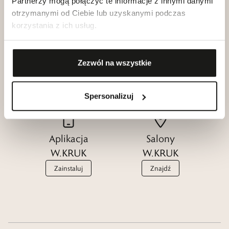
Partnerzy mogą połączyć te informacje z innymi danymi
otrzymanymi od Ciebie lub uzyskanymi podczas
korzystania z ich usług.
Klub dla
Katalogi
Przyjaciół
Zezwól na wszystkie
W.KRUK
W.KRUK
Zobacz
Dołącz
Spersonalizuj
Aplikacja
Salony
W.KRUK
W.KRUK
Zainstaluj
Znajdź