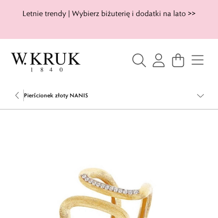
Letnie trendy | Wybierz biżuterię i dodatki na lato >>
Pierścionek złoty NANIS