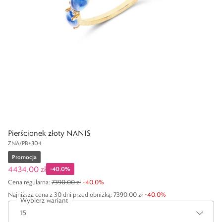
Pierścionek złoty NANIS
ZNA/PB+304
Promocja
4434,00 zł
-
40,0
%
Cena regularna
:
7390,00 zł
-
40,0
%
Najniższa cena z 30 dni przed obniżką:
7390,00 zł
-
40,0
%
Wybierz wariant