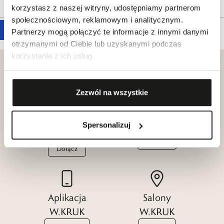
korzystasz z naszej witryny, udostępniamy partnerom
społecznościowym, reklamowym i analitycznym.
Partnerzy mogą połączyć te informacje z innymi danymi
otrzymanymi od Ciebie lub uzyskanymi podczas
korzystania z ich usług.
Zezwól na wszystkie
Klub dla
Katalogi
Przyjaciół
W.KRUK
Spersonalizuj
W.KRUK
Zobacz
Dołącz
Aplikacja
Salony
W.KRUK
W.KRUK