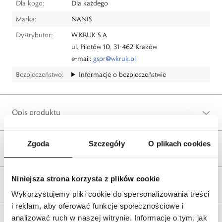
Dla kogo:
Dla każdego
Marka:
NANIS
Dystrybutor:
W.KRUK S.A
ul. Pilotów 10, 31-462 Kraków
e-mail:
gspr@wkruk.pl
Bezpieczeństwo:
Informacje o bezpieczeństwie
Opis produktu
Zgoda
Szczegóły
O plikach cookies
Wysyłka
Niniejsza strona korzysta z plików cookie
Reklamacje i zwroty
Wykorzystujemy pliki cookie do spersonalizowania treści
i reklam, aby oferować funkcje społecznościowe i
analizować ruch w naszej witrynie. Informacje o tym, jak
Tagi