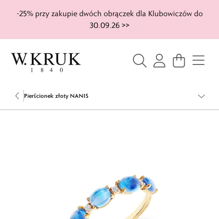
-25% przy zakupie dwóch obrączek dla Klubowiczów do
30.09.26 >>
Pierścionek złoty NANIS