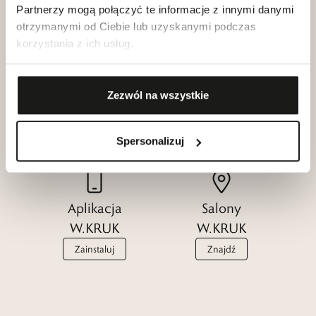
Partnerzy mogą połączyć te informacje z innymi danymi
otrzymanymi od Ciebie lub uzyskanymi podczas
korzystania z ich usług.
Klub dla
Katalogi
Zezwól na wszystkie
Przyjaciół
W.KRUK
W.KRUK
Zobacz
Dołącz
Spersonalizuj
Aplikacja
Salony
W.KRUK
W.KRUK
Zainstaluj
Znajdź