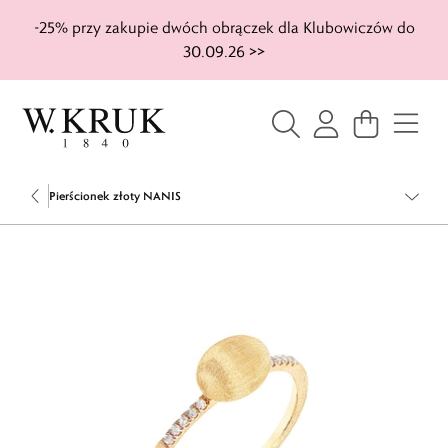
-25% przy zakupie dwóch obrączek dla Klubowiczów do
30.09.26 >>
Pierścionek złoty NANIS