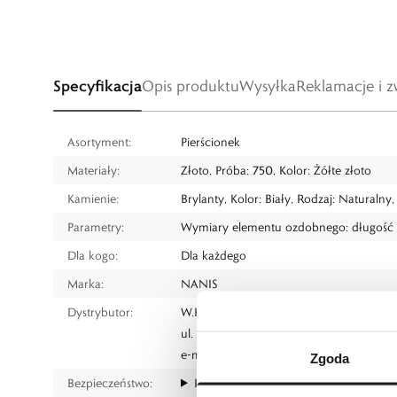
Specyfikacja
Opis produktu
Wysyłka
Reklamacje i z
Asortyment:
Pierścionek
Materiały:
Złoto, Próba: 750, Kolor: Żółte złoto
Kamienie:
Brylanty, Kolor: Biały, Rodzaj: Naturalny
Parametry:
Wymiary elementu ozdobnego: długość d
Dla kogo:
Dla każdego
Marka:
NANIS
Dystrybutor:
W.KRUK S.A
ul. Pilotów 10, 31-462 Kraków
e-mail:
gspr@wkruk.pl
Zgoda
Bezpieczeństwo:
Informacje o bezpieczeństwie