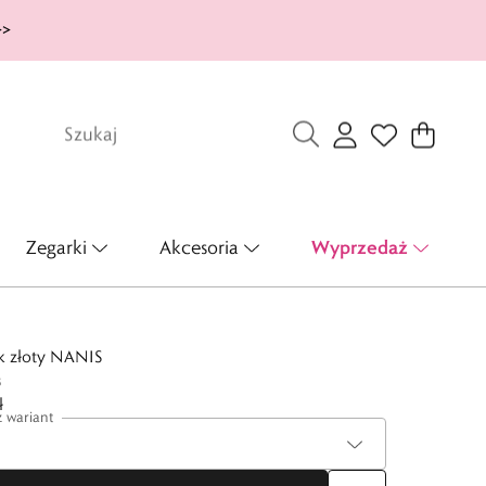
>>
Wyprzedaż
Zegarki
Akcesoria
ek złoty NANIS
8
ł
 wariant