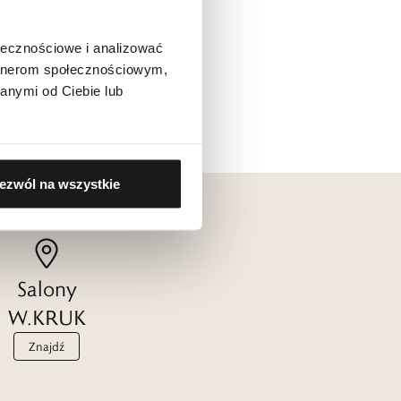
ołecznościowe i analizować
artnerom społecznościowym,
anymi od Ciebie lub
ezwól na wszystkie
Salony
W.KRUK
Znajdź