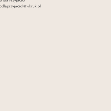
b dla Przyjaciół
bdlaprzyjaciol@wkruk.pl