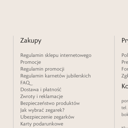
Zakupy
Pr
Regulamin sklepu internetowego
Po
Promocje
Pr
Regulamin promocji
Fo
Regulamin karnetów jubilerskich
Zg
FAQ
Ko
Dostawa i płatność
Zwroty i reklamacje
pon
Bezpieczeństwo produktów
tel
Jak wybrać zegarek?
bo
Ubezpieczenie zegarków
Karty podarunkowe