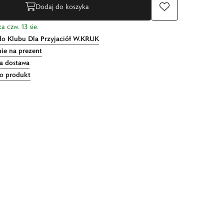
Dodaj do koszyka
a czw. 13 sie.
do Klubu Dla Przyjaciół W.KRUK
ie na prezent
 dostawa
 o produkt