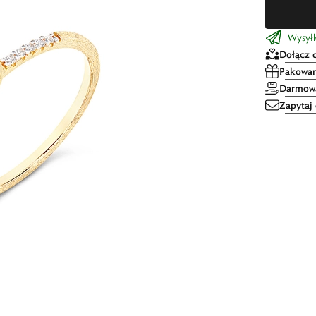
Wysyłk
Dołącz 
Pakowan
Darmowa
Zapytaj