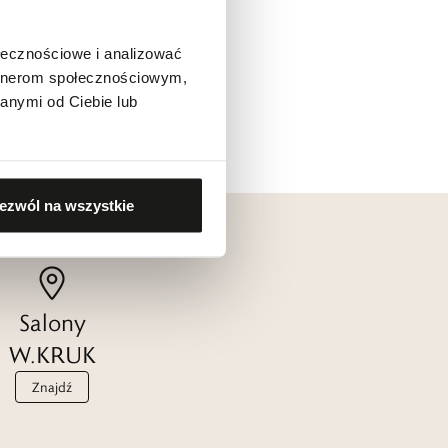
ołecznościowe i analizować
artnerom społecznościowym,
anymi od Ciebie lub
ezwól na wszystkie
Salony
W.KRUK
Znajdź