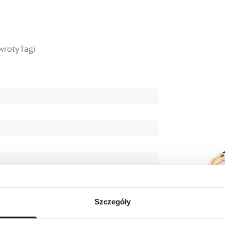
wroty
Tagi
Szczegóły