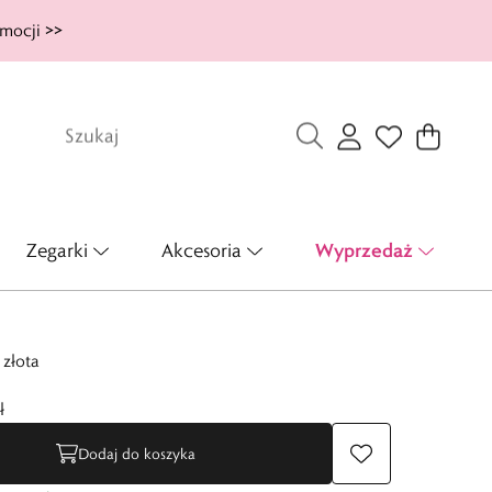
mocji >>
Wyprzedaż
Zegarki
Akcesoria
 złota
ł
Dodaj do koszyka