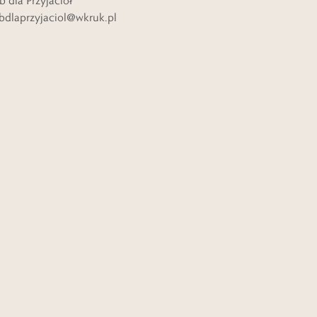
b dla Przyjaciół
bdlaprzyjaciol@wkruk.pl