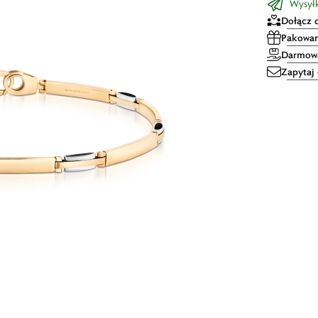
Wysył
Dołącz 
Pakowan
Darmowa
Zapytaj