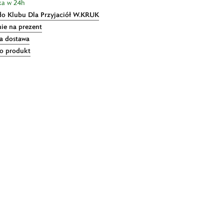
ka w 24h
do Klubu Dla Przyjaciół W.KRUK
ie na prezent
 dostawa
 o produkt