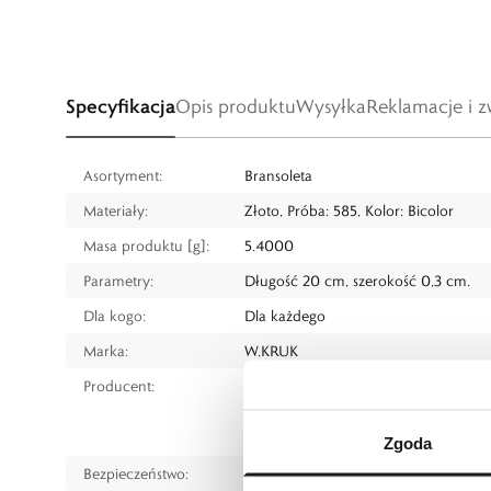
Specyfikacja
Opis produktu
Wysyłka
Reklamacje i z
Asortyment:
Bransoleta
Materiały:
Złoto, Próba: 585, Kolor: Bicolor
Masa produktu [g]:
5.4000
Parametry:
Długość 20 cm, szerokość 0,3 cm.
Dla kogo:
Dla każdego
Marka:
W.KRUK
Producent:
W.KRUK S.A
ul. Pilotów 10, 31-462 Kraków
e-mail:
gspr@wkruk.pl
Zgoda
Bezpieczeństwo:
Informacje o bezpieczeństwie