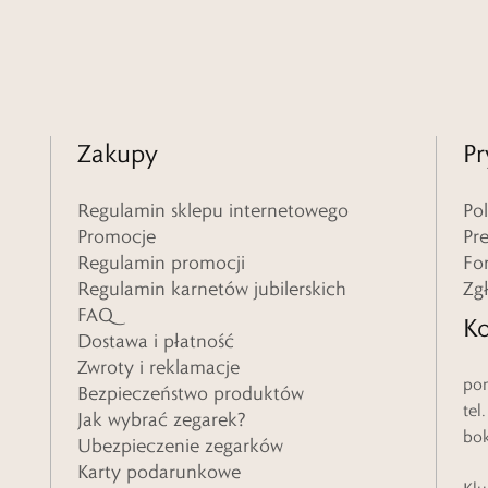
Zakupy
Pr
Regulamin sklepu internetowego
Po
Promocje
Pr
Regulamin promocji
Fo
Regulamin karnetów jubilerskich
Zg
FAQ
Ko
Dostawa i płatność
Zwroty i reklamacje
pon
Bezpieczeństwo produktów
tel
Jak wybrać zegarek?
bo
Ubezpieczenie zegarków
Karty podarunkowe