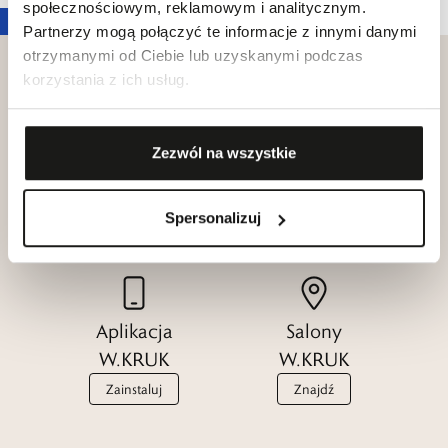
społecznościowym, reklamowym i analitycznym.
Partnerzy mogą połączyć te informacje z innymi danymi
otrzymanymi od Ciebie lub uzyskanymi podczas
korzystania z ich usług.
Klub dla
Zezwól na wszystkie
Katalogi
Przyjaciół
W.KRUK
W.KRUK
Spersonalizuj
Zobacz
Dołącz
Aplikacja
Salony
W.KRUK
W.KRUK
Zainstaluj
Znajdź