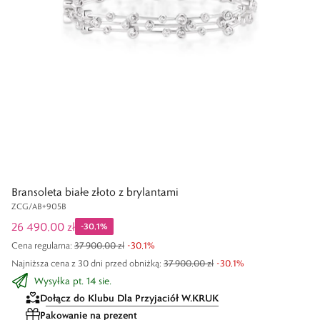
Bransoleta białe złoto z brylantami
ZCG/AB+905B
26 490,00 zł
-
30,1
%
Cena regularna
:
37 900,00 zł
-
30,1
%
Najniższa cena z 30 dni przed obniżką:
37 900,00 zł
-
30,1
%
Wysyłka pt. 14 sie.
Dołącz do Klubu Dla Przyjaciół W.KRUK
Pakowanie na prezent