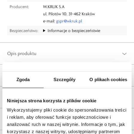
Producent:
W.KRUK S.A
ul. Pilotów 10, 31-462 Kraków
e-mail:
gspr@wkruk.pl
Bezpieczeństwo:
Informacje o bezpieczeństwie
Opis produktu
Wysyłka
Zgoda
Szczegóły
O plikach cookies
Reklamacje i zwroty
Niniejsza strona korzysta z plików cookie
Wykorzystujemy pliki cookie do spersonalizowania treści
i reklam, aby oferować funkcje społecznościowe i
Tagi
analizować ruch w naszej witrynie. Informacje o tym, jak
korzystasz z naszej witryny, udostępniamy partnerom