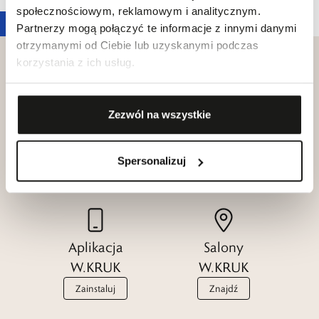
społecznościowym, reklamowym i analitycznym.
Partnerzy mogą połączyć te informacje z innymi danymi
otrzymanymi od Ciebie lub uzyskanymi podczas
korzystania z ich usług.
Klub dla
Zezwól na wszystkie
Katalogi
Przyjaciół
W.KRUK
W.KRUK
Spersonalizuj
Zobacz
Dołącz
Aplikacja
Salony
W.KRUK
W.KRUK
Zainstaluj
Znajdź