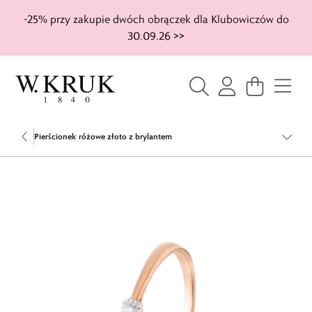
-25% przy zakupie dwóch obrączek dla Klubowiczów do
30.09.26 >>
Pierścionek różowe złoto z brylantem