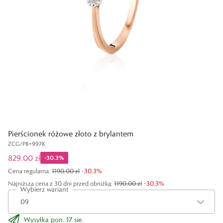
Pierścionek różowe złoto z brylantem
ZCG/PB+997K
829,00 zł
-
30,3
%
Cena regularna
:
1190,00 zł
-
30,3
%
Najniższa cena z 30 dni przed obniżką:
1190,00 zł
-
30,3
%
Wybierz wariant
Wysyłka pon. 17 sie.