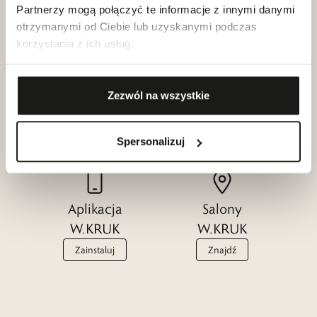
Partnerzy mogą połączyć te informacje z innymi danymi
otrzymanymi od Ciebie lub uzyskanymi podczas
korzystania z ich usług.
Klub dla
Katalogi
Zezwól na wszystkie
Przyjaciół
W.KRUK
W.KRUK
Zobacz
Dołącz
Spersonalizuj
Aplikacja
Salony
W.KRUK
W.KRUK
Zainstaluj
Znajdź