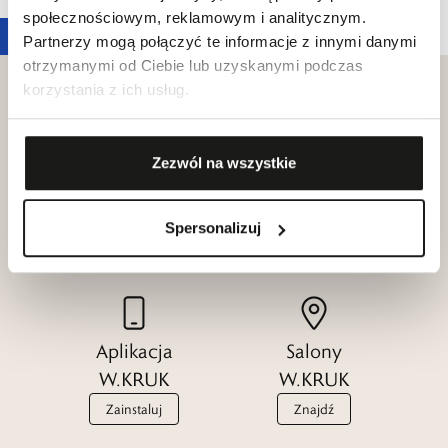
społecznościowym, reklamowym i analitycznym.
Partnerzy mogą połączyć te informacje z innymi danymi
otrzymanymi od Ciebie lub uzyskanymi podczas
korzystania z ich usług.
Zezwól na wszystkie
Klub dla
Katalogi
Przyjaciół
W.KRUK
W.KRUK
Spersonalizuj
Zobacz
Dołącz
Aplikacja
Salony
W.KRUK
W.KRUK
Zainstaluj
Znajdź