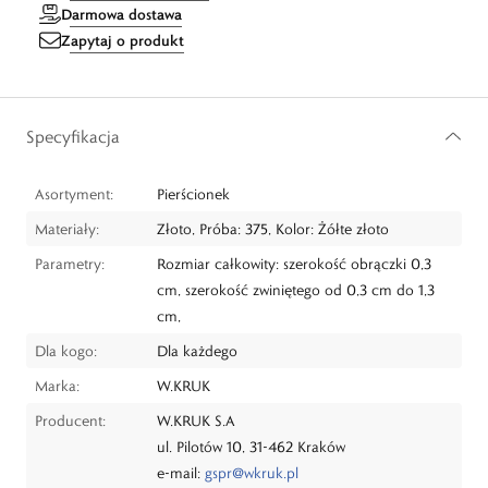
Darmowa dostawa
Zapytaj o produkt
Specyfikacja
Asortyment:
Pierścionek
Materiały:
Złoto, Próba: 375, Kolor: Żółte złoto
Parametry:
Rozmiar całkowity: szerokość obrączki 0,3
cm, szerokość zwiniętego od 0,3 cm do 1,3
cm,
Dla kogo:
Dla każdego
Marka:
W.KRUK
Producent:
W.KRUK S.A
ul. Pilotów 10, 31-462 Kraków
e-mail:
gspr@wkruk.pl