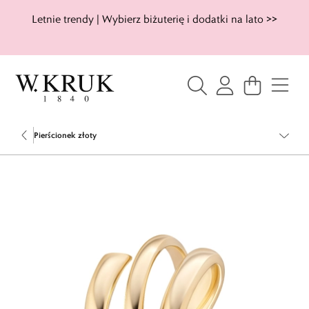
Letnie trendy | Wybierz biżuterię i dodatki na lato >>
Pierścionek złoty