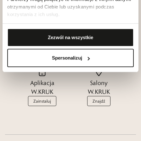
otrzymanymi od Ciebie lub uzyskanymi podczas
korzystania z ich usług.
Klub dla
Katalogi
Przyjaciół
W.KRUK
Zezwól na wszystkie
W.KRUK
Zobacz
Dołącz
Spersonalizuj
Aplikacja
Salony
W.KRUK
W.KRUK
Zainstaluj
Znajdź