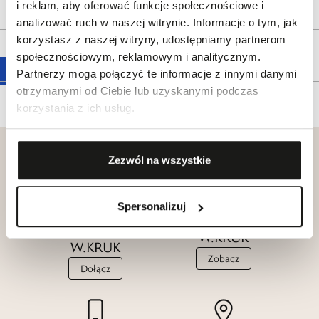
Reklamacje i zwroty
i reklam, aby oferować funkcje społecznościowe i
analizować ruch w naszej witrynie. Informacje o tym, jak
korzystasz z naszej witryny, udostępniamy partnerom
Tagi
społecznościowym, reklamowym i analitycznym.
Partnerzy mogą połączyć te informacje z innymi danymi
otrzymanymi od Ciebie lub uzyskanymi podczas
korzystania z ich usług.
Zezwól na wszystkie
Klub dla
Spersonalizuj
Katalogi
Przyjaciół
W.KRUK
W.KRUK
Zobacz
Dołącz