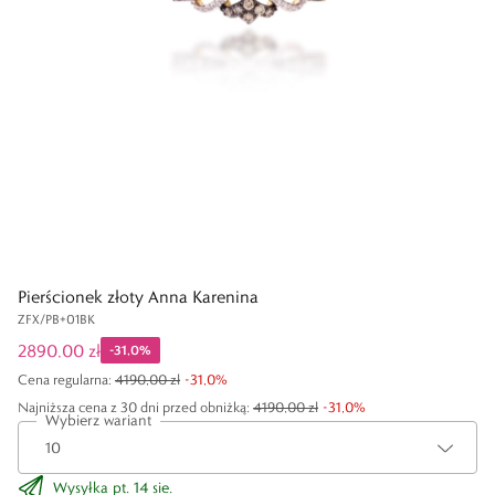
Pierścionek złoty Anna Karenina
ZFX/PB+01BK
2890,00 zł
-
31,0
%
Cena regularna
:
4190,00 zł
-
31,0
%
Najniższa cena z 30 dni przed obniżką:
4190,00 zł
-
31,0
%
Wybierz wariant
Wysyłka pt. 14 sie.