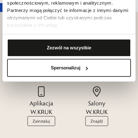
społecznościowym, reklamowym i analitycznym.
Partnerzy mogą połączyć te informacje z innymi danymi
otrzymanymi od Ciebie lub uzyskanymi podczas
korzystania z ich usług.
Klub dla
Zezwól na wszystkie
Katalogi
Przyjaciół
W.KRUK
W.KRUK
Spersonalizuj
Zobacz
Dołącz
Aplikacja
Salony
W.KRUK
W.KRUK
Zainstaluj
Znajdź