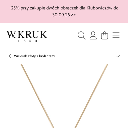
-25% przy zakupie dwóch obrączek dla Klubowiczów do
30.09.26 >>
Wisiorek złoty z brylantami