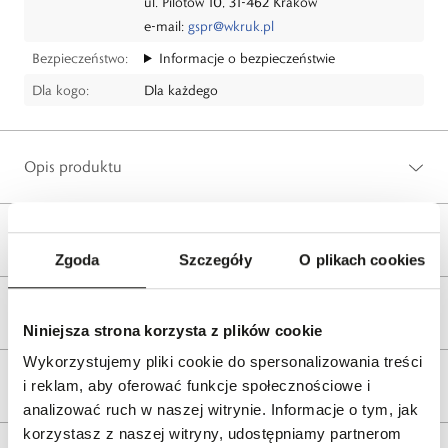
ul. Pilotów 10, 31-462 Kraków
e-mail:
gspr@wkruk.pl
Bezpieczeństwo:
Informacje o bezpieczeństwie
Dla kogo:
Dla każdego
Opis produktu
Wysyłka
Zgoda
Szczegóły
O plikach cookies
Reklamacje i zwroty
Niniejsza strona korzysta z plików cookie
Wykorzystujemy pliki cookie do spersonalizowania treści
Tagi
i reklam, aby oferować funkcje społecznościowe i
analizować ruch w naszej witrynie. Informacje o tym, jak
korzystasz z naszej witryny, udostępniamy partnerom