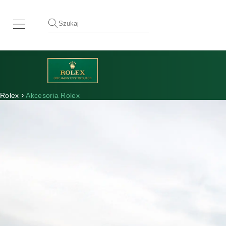
›
Rolex
Akcesoria Rolex
Rolex w W.KRUK
Zegarki Rolex
Nowe Zegarki 2026
Akcesoria Rolex
Zegarmistrzostwo
Serwis zegarka Rolex
Nasza historia