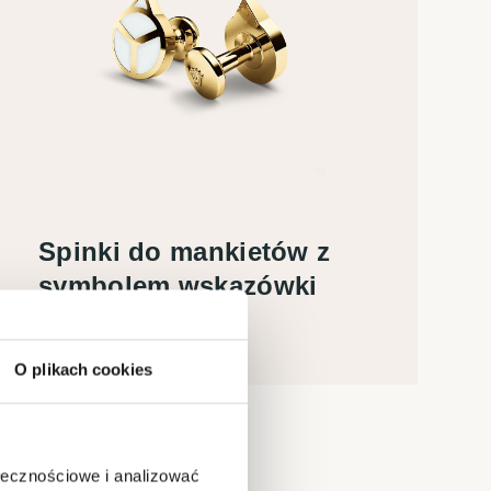
Spinki do mankietów z
symbolem wskazówki
Żółte złoto
O plikach cookies
ołecznościowe i analizować