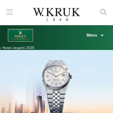
Menu
‹
Nowe zegarki 2025
Rolex w W.KRUK
Zegarki Rolex
Nowe Zegarki 2026
Akcesoria Rolex
Zegarmistrzostwo
Serwis zegarka Rolex
Nasza historia