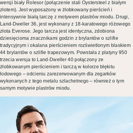
wersji biały Rolesor (połączenie stali Oystersteel z białym
złotem). Jest wyposażony w żłobkowany pierścień i
intensywnie białą tarczę z motywem plastrów miodu. Drugi,
Land-Dweller 36, jest wykonany z 18-karatowego różowego
złota Everose. Jego tarcza jest identyczna, zdobiona
dziesięcioma znacznikami godzin z brylantów o szlifie
tradycyjnym i okalana pierścieniem rozświetlonym blaskiem
44 brylantów o szlifie trapezowym. Powstała z platyny 950
trzecia wersja to Land-Dweller 40 połączony ze
żłobkowanym pierścieniem i tarczą w kolorze błękitu
lodowego – odcieniu zarezerwowanym dla zegarków
wykonanych z tego metalu szlachetnego – również o tym
samym motywie plastrów miodu.