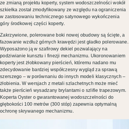
ze zmianą projektu koperty, system wodoszczelności wokół
szkiełka został zmodyfikowany ze względu na ograniczenia
w zastosowaniu technicznego satynowego wykończenia
góry środkowej części koperty.
Zakrzywione, polerowane boki nowej obudowy są ścięte, a
fazowanie wzdłuż górnych krawędzi jest gładko polerowane.
Wyposażono ją w szafirowy dekiel pozwalający na
podziwianie kunsztu i finezji mechanizmu. Ukoronowaniem
koperty jest żłobkowany pierścień, któremu nadano mu
zdecydowanie bardziej współczesny wygląd za sprawą
szerszego – w porównaniu do innych modeli klasycznych –
żłobienia. W wersjach z metali szlachetnych może mieć
także pierścień wysadzany brylantami o szlifie trapezowym.
Koperta Oyster o gwarantowanej wodoszczelności do
głębokości 100 metrów (300 stóp) zapewnia optymalną
ochronę skrywanego mechanizmu.