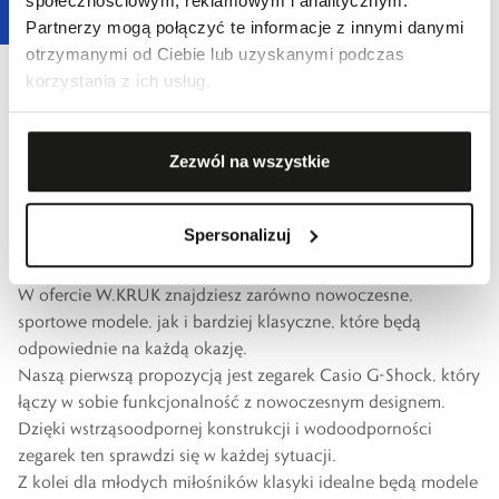
społecznościowym, reklamowym i analitycznym.
Partnerzy mogą połączyć te informacje z innymi danymi
Pierścionek złoty z kolekcji Lollipop
otrzymanymi od Ciebie lub uzyskanymi podczas
Co na komunię dla chłopca? Pomysły na prezenty
korzystania z ich usług.
komunijne
O ile w przypadku dziewczynek biżuteria jest stosunkowo
oczywistym i prostym wyborem, tak jeśli chodzi o chłopców,
Zezwól na wszystkie
znacznie częściej pojawia się dylemat, co kupić na komunię?
Zegarki
Spersonalizuj
Doskonałym pomysłem na praktyczny i elegancki prezent
komunijny, który nigdy nie wyjdzie z mody, jest
zegarek
.
W ofercie W.KRUK znajdziesz zarówno nowoczesne,
sportowe modele, jak i bardziej klasyczne, które będą
odpowiednie na każdą okazję.
Naszą pierwszą propozycją jest
zegarek Casio G-Shock
, który
łączy w sobie funkcjonalność z nowoczesnym designem.
Dzięki wstrząsoodpornej konstrukcji i wodoodporności
zegarek ten sprawdzi się w każdej sytuacji.
Z kolei dla młodych miłośników klasyki idealne będą modele