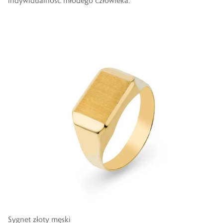
indywidualność młodego człowieka.
Sygnet złoty męski