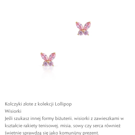
Kolczyki złote z kolekcji Lollipop
Wisiorki
Jeśli szukasz innej formy biżuterii,
wisiorki
z zawieszkami w
kształcie rakiety tenisowej, misia, sowy czy serca również
świetnie sprawdzą się jako komunijny prezent.