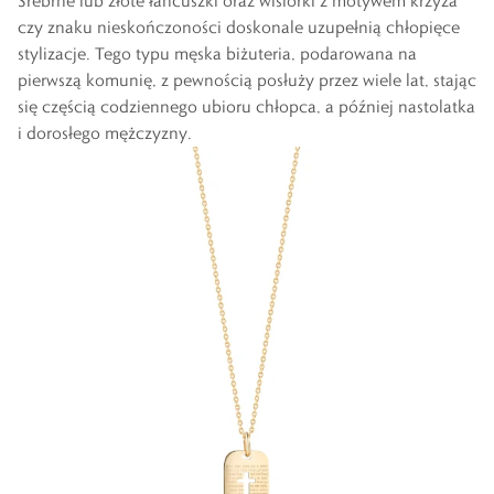
Srebrne lub złote łańcuszki oraz wisiorki z motywem krzyża
czy znaku nieskończoności doskonale uzupełnią chłopięce
stylizacje. Tego typu męska biżuteria, podarowana na
pierwszą komunię, z pewnością posłuży przez wiele lat, stając
się częścią codziennego ubioru chłopca, a później nastolatka
i dorosłego mężczyzny.