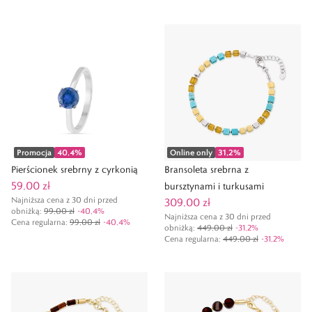
Promocja
40,4
%
Online only
31,2
%
Pierścionek srebrny z cyrkonią
Bransoleta srebrna z
59,00 zł
bursztynami i turkusami
Najniższa cena z 30 dni przed
309,00 zł
obniżką:
99,00 zł
-
40,4
%
Najniższa cena z 30 dni przed
Cena regularna
:
99,00 zł
-
40,4
%
obniżką:
449,00 zł
-
31,2
%
Cena regularna
:
449,00 zł
-
31,2
%