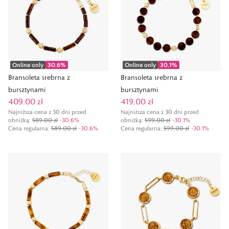
Online only
30,6
%
Online only
30,1
%
Bransoleta srebrna z
Bransoleta srebrna z
bursztynami
bursztynami
409,00 zł
419,00 zł
Najniższa cena z 30 dni przed
Najniższa cena z 30 dni przed
obniżką:
589,00 zł
-
30,6
%
obniżką:
599,00 zł
-
30,1
%
Cena regularna
:
589,00 zł
-
30,6
%
Cena regularna
:
599,00 zł
-
30,1
%