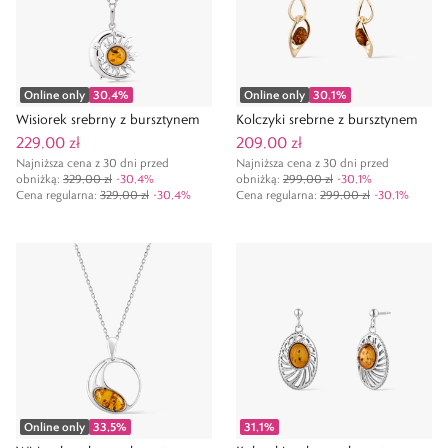
Online only
30,4
%
Online only
30,1
%
Wisiorek srebrny z bursztynem
Kolczyki srebrne z bursztynem
229,00 zł
209,00 zł
Najniższa cena z 30 dni przed
Najniższa cena z 30 dni przed
obniżką:
329,00 zł
-
30,4
%
obniżką:
299,00 zł
-
30,1
%
Cena regularna
:
329,00 zł
-
30,4
%
Cena regularna
:
299,00 zł
-
30,1
%
Online only
33,5
%
31,1
%