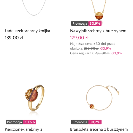
Promocja
30,9
%
Łańcuszek srebrny żmijka
Naszyjnik srebrny z bursztynem
139,00 zł
179,00 zł
Najniższa cena z 30 dni przed
obniżką:
259,00 zł
-
30,9
%
Cena regularna
:
259,00 zł
-
30,9
%
Promocja
30,6
%
Promocja
30,2
%
Pierścionek srebrny z
Bransoleta srebrna z bursztynem