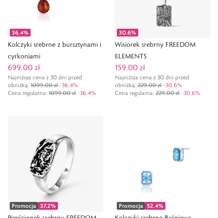
36,4
%
30,6
%
Kolczyki srebrne z bursztynami i
Wisiorek srebrny FREEDOM
cyrkoniami
ELEMENTS
699,00 zł
159,00 zł
Najniższa cena z 30 dni przed
Najniższa cena z 30 dni przed
obniżką:
1099,00 zł
-
36,4
%
obniżką:
229,00 zł
-
30,6
%
Cena regularna
:
1099,00 zł
-
36,4
%
Cena regularna
:
229,00 zł
-
30,6
%
Promocja
37,2
%
Promocja
52,4
%
Pierścionek srebrny FREEDOM
Kolczyki srebrne Baśniowa