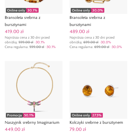
Online only
30,1
%
Online only
30,0
%
Bransoleta srebrna z
Bransoleta srebrna z
bursztynami
bursztynami
419,00 zł
489,00 zł
Najniższa cena z 30 dni przed
Najniższa cena z 30 dni przed
obniżką:
599,00 zł
-
30,1
%
obniżką:
699,00 zł
-
30,0
%
Cena regularna
:
599,00 zł
-
30,1
%
Cena regularna
:
699,00 zł
-
30,0
%
Promocja
50,1
%
Online only
27,5
%
Naszyjnik srebrny Imaginarium
Kolczyki srebrne z bursztynem
449,00 zł
79,00 zł