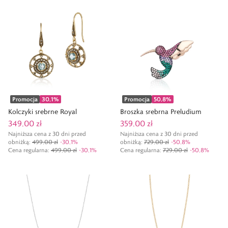
Promocja
30,1
%
Promocja
50,8
%
Kolczyki srebrne Royal
Broszka srebrna Preludium
349,00 zł
359,00 zł
Najniższa cena z 30 dni przed
Najniższa cena z 30 dni przed
obniżką:
499,00 zł
-
30,1
%
obniżką:
729,00 zł
-
50,8
%
Cena regularna
:
499,00 zł
-
30,1
%
Cena regularna
:
729,00 zł
-
50,8
%