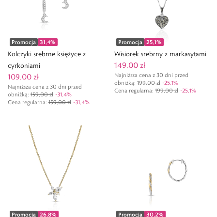
Promocja
31,4
%
Promocja
25,1
%
Kolczyki srebrne księżyce z
Wisiorek srebrny z markasytami
149,00 zł
cyrkoniami
Najniższa cena z 30 dni przed
109,00 zł
obniżką:
199,00 zł
-
25,1
%
Najniższa cena z 30 dni przed
Cena regularna
:
199,00 zł
-
25,1
%
obniżką:
159,00 zł
-
31,4
%
Cena regularna
:
159,00 zł
-
31,4
%
Promocja
26,8
%
Promocja
30,2
%