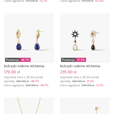
Cena regularna
:
379,00 zł
-
31,7
%
Cena regularna
:
179,00 zł
-
67,0
%
Promocja
48,7
%
Promocja
31,5
%
Kolczyki srebrne Alchemia
Kolczyki srebrne Alchemia
179,00 zł
239,00 zł
Najniższa cena z 30 dni przed
Najniższa cena z 30 dni przed
obniżką:
349,00 zł
-
48,7
%
obniżką:
349,00 zł
-
31,5
%
Cena regularna
:
349,00 zł
-
48,7
%
Cena regularna
:
349,00 zł
-
31,5
%