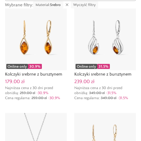
Wybrane filtry
:
Materiał
:
Srebro
Wyczyść filtry
Online only
30,9
%
Online only
31,5
%
Kolczyki srebrne z bursztynem
Kolczyki srebrne z bursztynem
179,00 zł
239,00 zł
Najniższa cena z 30 dni przed
Najniższa cena z 30 dni przed
obniżką:
259,00 zł
-
30,9
%
obniżką:
349,00 zł
-
31,5
%
Cena regularna
:
259,00 zł
-
30,9
%
Cena regularna
:
349,00 zł
-
31,5
%