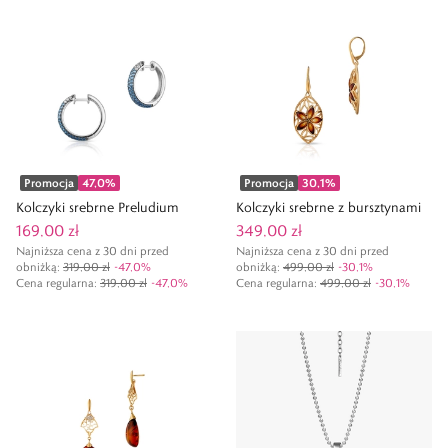
Promocja
47,0
%
Promocja
30,1
%
Kolczyki srebrne Preludium
Kolczyki srebrne z bursztynami
169,00 zł
349,00 zł
Najniższa cena z 30 dni przed
Najniższa cena z 30 dni przed
obniżką:
319,00 zł
-
47,0
%
obniżką:
499,00 zł
-
30,1
%
Cena regularna
:
319,00 zł
-
47,0
%
Cena regularna
:
499,00 zł
-
30,1
%