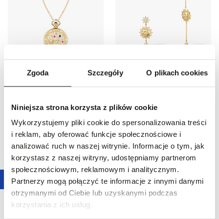
Promocja
30,1
%
50,1
%
Wisiorek srebrny Alchemia
Kolczyki srebrne Alchemia
Zgoda
Szczegóły
O plikach cookies
209,00 zł
179,00 zł
Najniższa cena z 30 dni przed
Najniższa cena z 30 dni przed
obniżką:
299,00 zł
-
30,1
%
obniżką:
359,00 zł
-
50,1
%
Niniejsza strona korzysta z plików cookie
Cena regularna
:
299,00 zł
-
30,1
%
Cena regularna
:
359,00 zł
-
50,1
%
Wykorzystujemy pliki cookie do spersonalizowania treści
i reklam, aby oferować funkcje społecznościowe i
analizować ruch w naszej witrynie. Informacje o tym, jak
korzystasz z naszej witryny, udostępniamy partnerom
społecznościowym, reklamowym i analitycznym.
Partnerzy mogą połączyć te informacje z innymi danymi
otrzymanymi od Ciebie lub uzyskanymi podczas
korzystania z ich usług.