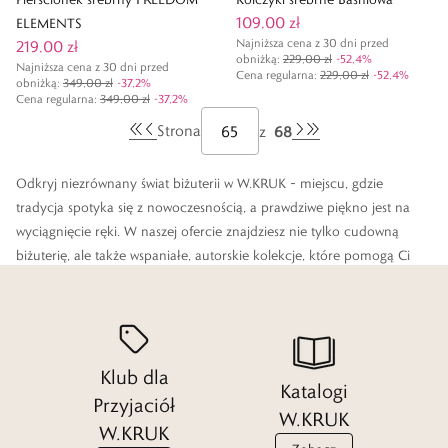
109,00 zł
ELEMENTS
Najniższa cena z 30 dni przed
219,00 zł
obniżką:
229,00 zł
-
52,4
%
Najniższa cena z 30 dni przed
Cena regularna
:
229,00 zł
-
52,4
%
obniżką:
349,00 zł
-
37,2
%
Cena regularna
:
349,00 zł
-
37,2
%
68
Strona
z
Odkryj niezrównany świat biżuterii w W.KRUK – miejscu, gdzie
tradycja spotyka się z nowoczesnością, a prawdziwe piękno jest na
wyciągnięcie ręki. W naszej ofercie znajdziesz nie tylko cudowną
biżuterię, ale także wspaniałe, autorskie kolekcje, które pomogą Ci
wyrazić siebie i zachować wyjątkowe chwile na zawsze. Darmowa
dostawa dla zamówień powyżej 49 zł na terenie Polski i możliwość
wygrawerowania biżuterii sprawiają, że zakupy w W.KRUK są
wyjątkowe.
Klub dla
Katalogi
Przyjaciół
W.KRUK
Czytaj więcej
W.KRUK